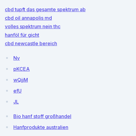
cbd tupft das gesamte spektrum ab
cbd oil annapolis md
volles spektrum nein thc
hanföl für gicht
cbd newcastle bereich
Nv
pKCEA
wQjjM
efU
JL
Bio hanf stoff großhandel
Hanfprodukte australien