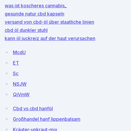
was ist koscheres cannabis_
gesunde natur cbd kapseln
versand von cbd-öl über staatliche linien
cbd öl dunkler stuhl
kann öl juckreiz auf der haut verursachen
McdU
ET
Sc
NSJW
QjVmW
Cbd vs cbd hanföl
Großhandel hanf lippenbalsam
Kräuter-unkraut-mix