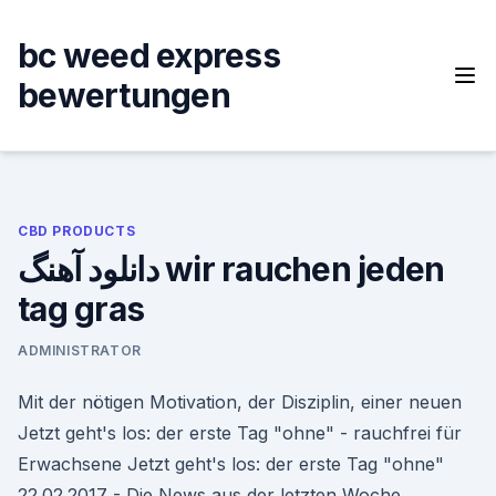
Skip
to
bc weed express
content
bewertungen
CBD PRODUCTS
دانلود آهنگ wir rauchen jeden
tag gras
ADMINISTRATOR
Mit der nötigen Motivation, der Disziplin, einer neuen
Jetzt geht's los: der erste Tag "ohne" - rauchfrei für
Erwachsene Jetzt geht's los: der erste Tag "ohne"
22.02.2017 - Die News aus der letzten Woche